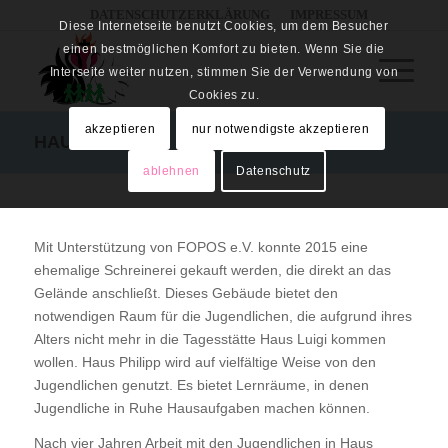
DATENSCHUTZERKLÄRUNG
IMPRESSUM
Diese Internetseite benutzt Cookies, um dem Besucher
einen bestmöglichen Komfort zu bieten. Wenn Sie die
Interseite weiter nutzen, stimmen Sie der Verwendung von
Cookies zu.
akzeptieren
nur notwendigste akzeptieren
HAUS PHILIPP
ablehnen
Datenschutz
Mit Unterstützung von FOPOS e.V. konnte 2015 eine
ehemalige Schreinerei gekauft werden, die direkt an das
Gelände anschließt. Dieses Gebäude bietet den
notwendigen Raum für die Jugendlichen, die aufgrund ihres
Alters nicht mehr in die Tagesstätte Haus Luigi kommen
wollen. Haus Philipp wird auf vielfältige Weise von den
Jugendlichen genutzt. Es bietet Lernräume, in denen
Jugendliche in Ruhe Hausaufgaben machen können.
Nach vier Jahren Arbeit mit den Jugendlichen in Haus