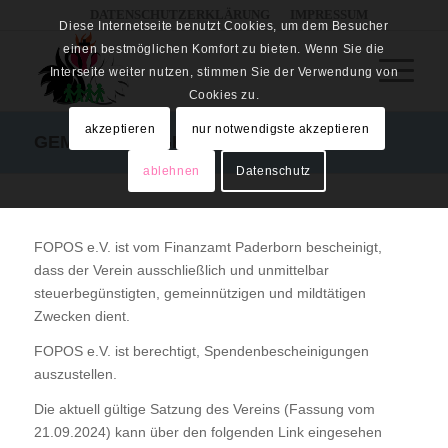
DATENSCHUTZERKLÄRUNG
IMPRESSUM
Diese Internetseite benutzt Cookies, um dem Besucher
einen bestmöglichen Komfort zu bieten. Wenn Sie die
Interseite weiter nutzen, stimmen Sie der Verwendung von
Cookies zu.
akzeptieren
nur notwendigste akzeptieren
GEMEINNÜTZIGKEIT / SATZUNG
ablehnen
Datenschutz
FOPOS e.V. ist vom Finanzamt Paderborn bescheinigt,
dass der Verein ausschließlich und unmittelbar
steuerbegünstigten, gemeinnützigen und mildtätigen
Zwecken dient.
FOPOS e.V. ist berechtigt, Spendenbescheinigungen
auszustellen.
Die aktuell gültige Satzung des Vereins (Fassung vom
21.09.2024) kann über den folgenden Link eingesehen