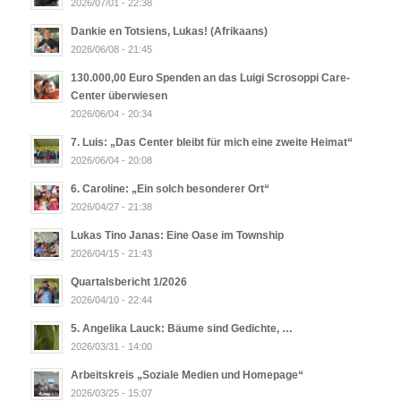
2026/07/01 - 22:38
Dankie en Totsiens, Lukas! (Afrikaans)
2026/06/08 - 21:45
130.000,00 Euro Spenden an das Luigi Scrosoppi Care-
Center überwiesen
2026/06/04 - 20:34
7. Luis: „Das Center bleibt für mich eine zweite Heimat“
2026/06/04 - 20:08
6. Caroline: „Ein solch besonderer Ort“
2026/04/27 - 21:38
Lukas Tino Janas: Eine Oase im Township
2026/04/15 - 21:43
Quartalsbericht 1/2026
2026/04/10 - 22:44
5. Angelika Lauck: Bäume sind Gedichte, …
2026/03/31 - 14:00
Arbeitskreis „Soziale Medien und Homepage“
2026/03/25 - 15:07