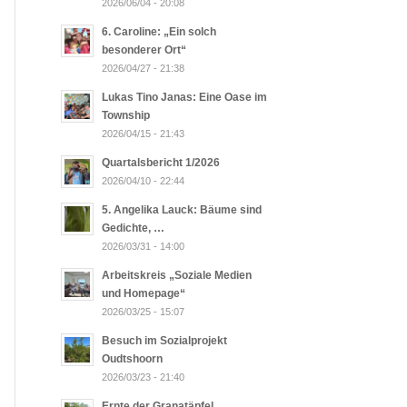
2026/06/04 - 20:08
6. Caroline: „Ein solch
besonderer Ort“
2026/04/27 - 21:38
Lukas Tino Janas: Eine Oase im
Township
2026/04/15 - 21:43
Quartalsbericht 1/2026
2026/04/10 - 22:44
5. Angelika Lauck: Bäume sind
Gedichte, …
2026/03/31 - 14:00
Arbeitskreis „Soziale Medien
und Homepage“
2026/03/25 - 15:07
Besuch im Sozialprojekt
Oudtshoorn
2026/03/23 - 21:40
Ernte der Granatäpfel