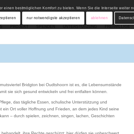
r einen bestmöglichen Komfort zu bieten. Wenn Sie die Interseite weiter
zeptieren
nur notwendigste akzeptieren
ablehnen
Datensc
S
PROJEKT
SPENDEN
UNTERSTÜTZUNG
FREIWILLIGE
rmutsviertel Bridgton bei Oudtshoorn ist es, die Lebensumstände
it sie sich gesund entwickeln und frei entfalten können.
Pflege, das tägliche Essen, schulische Unterstützung und
 ein Ort voller Hoffnung und Frieden, an dem jedes Kind seine
kann – durch spielen, zeichnen, singen, lachen, Geschichten
behandelt, ihre Rechte geschützt; hier dürfen sie unbeschwert