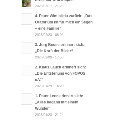
2026/03/17 - 21:29
4. Pater Wim blickt zurück: „Das
Oratorium ist für mich ein Segen
– eine Familie“
2026/02/23 - 08:04
3. Jörg Boese erinnert sich:
„Die Kraft der Bilder“
2026/02/09 - 17:58
2. Klaus Lauck erinnert sich:
„Die Entstehung von FOPOS
e.V.“
2026/01/29 - 14:20
1. Pater Leon erinnert sich:
„Alles begann mit einem
Wunder“
2026/01/23 - 21:24