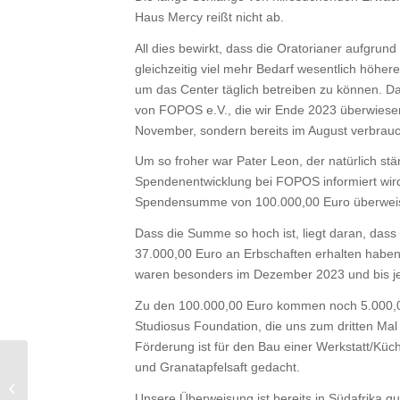
Haus Mercy reißt nicht ab.
All dies bewirkt, dass die Oratorianer aufgrun
gleichzeitig viel mehr Bedarf wesentlich höhe
um das Center täglich betreiben zu können. 
von FOPOS e.V., die wir Ende 2023 überwiesen 
November, sondern bereits im August verbrauc
Um so froher war Pater Leon, der natürlich stä
Spendenentwicklung bei FOPOS informiert wird
Spendensumme von 100.000,00 Euro überwei
Dass die Summe so hoch ist, liegt daran, dass 
37.000,00 Euro an Erbschaften erhalten habe
waren besonders im Dezember 2023 und bis jet
Zu den 100.000,00 Euro kommen noch 5.000,
Studiosus Foundation, die uns zum dritten Mal
Förderung ist für den Bau einer Werkstatt/Küch
und Granatapfelsaft gedacht.
Dritter Förderantrag von
Studiosus Foundation
Unsere Überweisung ist bereits in Südafrika g