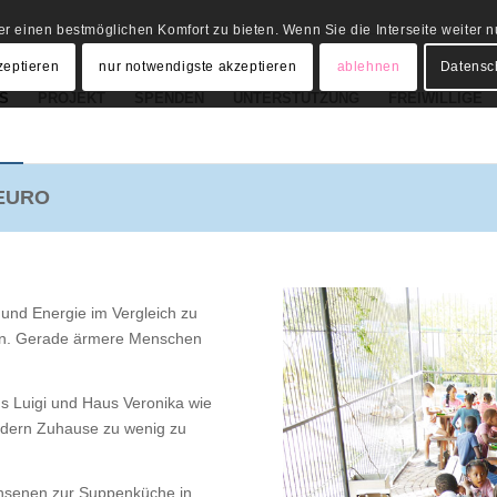
r einen bestmöglichen Komfort zu bieten. Wenn Sie die Interseite weiter
zeptieren
nur notwendigste akzeptieren
ablehnen
Datensc
S
PROJEKT
SPENDEN
UNTERSTÜTZUNG
FREIWILLIGE
 EURO
l und Energie im Vergleich zu
gen. Gerade ärmere Menschen
s Luigi und Haus Veronika wie
indern Zuhause zu wenig zu
chsenen zur Suppenküche in