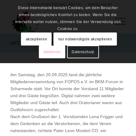
DATENSCHUTZERKLÄRUNG
IMPRESSUM
Diese Internetseite benutzt Cookies, um dem Besucher
einen bestmöglichen Komfort zu bieten. Wenn Sie die
Interseite weiter nutzen, stimmen Sie der Verwendung von
Cookies zu.
akzeptieren
nur notwendigste akzeptieren
MITGLIEDERVERSAMMLUNG 2025
ablehnen
Datenschutz
Am Samstag, den 20.09.2025 fand die jährliche
Mitgliederversammlung von FOPOS e.V. im BKM-Forum in
Scharmede statt. Vor Ort konnte der Vorstand 11 Mitglieder
und drei Gäste begrüßen. Digital nahmen zwei weitere
Mitglieder und Gäste teil. Auch drei Oratorianer waren aus
Oudtshoorn zugeschaltet.
Nach dem Grußwort der 1. Vorsitzenden Lena Frigger und
dem Gedenken an die Verstorbenen, die dem Verein
nahestanden, richtete Pater Leon Mostert CO. ein