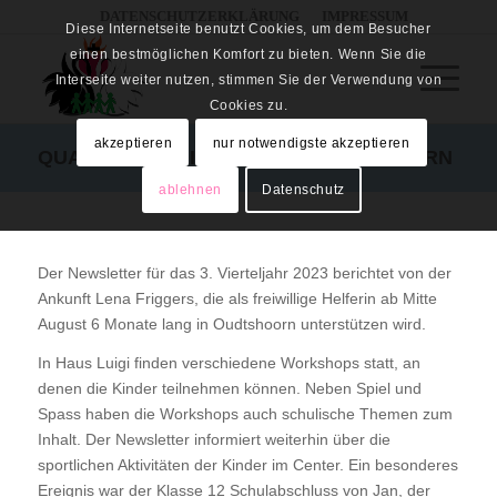
DATENSCHUTZERKLÄRUNG
IMPRESSUM
Diese Internetseite benutzt Cookies, um dem Besucher
einen bestmöglichen Komfort zu bieten. Wenn Sie die
Interseite weiter nutzen, stimmen Sie der Verwendung von
Cookies zu.
akzeptieren
nur notwendigste akzeptieren
QUARTALSBERICHT 3/2023 OUDTSHOORN
ablehnen
Datenschutz
Der Newsletter für das 3. Vierteljahr 2023 berichtet von der
Ankunft Lena Friggers, die als freiwillige Helferin ab Mitte
August 6 Monate lang in Oudtshoorn unterstützen wird.
In Haus Luigi finden verschiedene Workshops statt, an
denen die Kinder teilnehmen können. Neben Spiel und
Spass haben die Workshops auch schulische Themen zum
Inhalt. Der Newsletter informiert weiterhin über die
sportlichen Aktivitäten der Kinder im Center. Ein besonderes
Ereignis war der Klasse 12 Schulabschluss von Jan, der